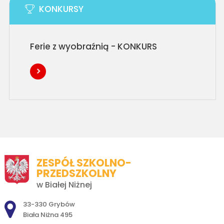
KONKURSY
Ferie z wyobraźnią - KONKURS
ZESPÓŁ SZKOLNO-
PRZEDSZKOLNY
w Białej Niżnej
Adres pocztowy:
33-330 Grybów
Biała Niżna 495