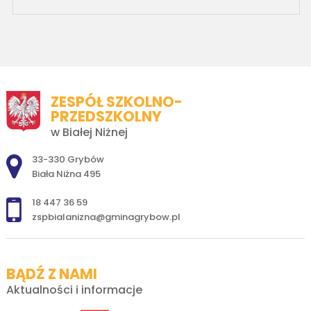
ZESPÓŁ SZKOLNO-
PRZEDSZKOLNY
w Białej Niżnej
Adres pocztowy:
33-330 Grybów
Biała Niżna 495
18 447 36 59
zspbialanizna@gminagrybow.pl
BĄDŹ Z NAMI
Aktualności i informacje