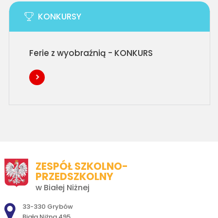
KONKURSY
Ferie z wyobraźnią - KONKURS
ZESPÓŁ SZKOLNO-
PRZEDSZKOLNY
w Białej Niżnej
Adres pocztowy:
33-330 Grybów
Biała Niżna 495